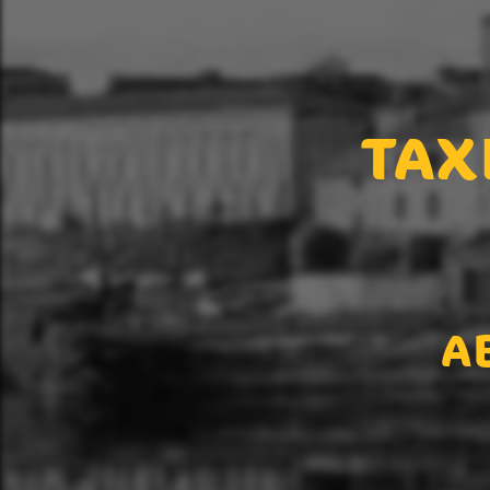
TAX
A