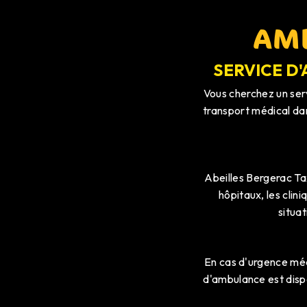
AMB
SERVICE D
Vous cherchez un ser
transport médical dan
Abeilles Bergerac Tax
hôpitaux, les clin
situat
En cas d'urgence méd
d'ambulance est dispo