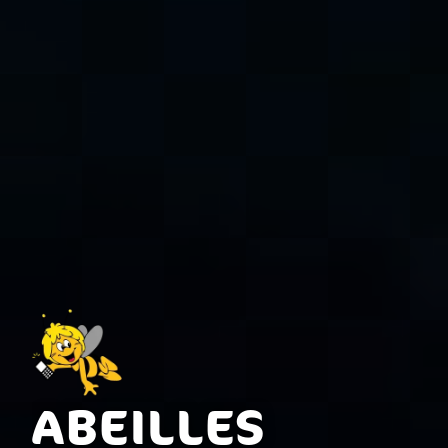
ABEILLES