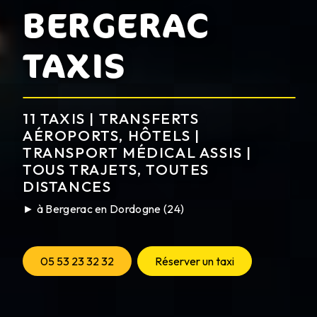
BERGERAC
TAXIS
11 TAXIS | TRANSFERTS
AÉROPORTS, HÔTELS |
TRANSPORT MÉDICAL ASSIS |
TOUS TRAJETS, TOUTES
DISTANCES
► à Bergerac en Dordogne (24)
05 53 23 32 32
Réserver un taxi